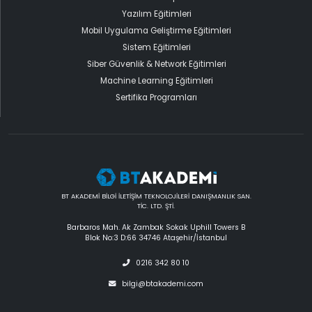
Yazılım Eğitimleri
Mobil Uygulama Geliştirme Eğitimleri
Sistem Eğitimleri
Siber Güvenlik & Network Eğitimleri
Machine Learning Eğitimleri
Sertifika Programları
BT AKADEMİ BİLGİ İLETİŞİM TEKNOLOJİLERİ DANIŞMANLIK SAN.
TİC. LTD. ŞTİ.
Barbaros Mah. Ak Zambak Sokak Uphill Towers B
Blok No:3 D:66 34746 Ataşehir/İstanbul
0216 342 80 10
bilgi@btakademi.com