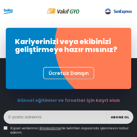
Kariyerinizi veya ekibinizi
geliştirmeye hazır mısınız?
Ücretsiz Danışın
Güncel eğitimler ve fırsatlar için kayıt olun
ABONE OL
Kişisel verilerimin
Bilgilendirme
'de belirtilen kapsamda işlenmesini kabul
ederim.