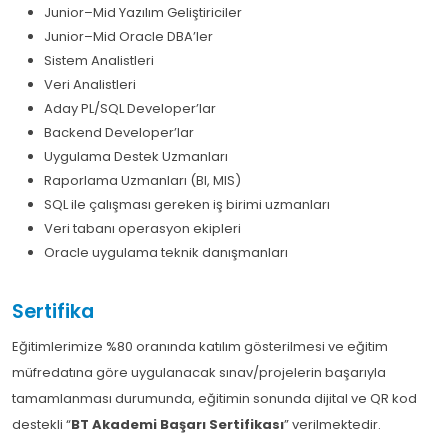
Junior–Mid Yazılım Geliştiriciler
Junior–Mid Oracle DBA’ler
Sistem Analistleri
Veri Analistleri
Aday PL/SQL Developer’lar
Backend Developer’lar
Uygulama Destek Uzmanları
Raporlama Uzmanları (BI, MIS)
SQL ile çalışması gereken iş birimi uzmanları
Veri tabanı operasyon ekipleri
Oracle uygulama teknik danışmanları
Sertifika
Eğitimlerimize %80 oranında katılım gösterilmesi ve eğitim
müfredatına göre uygulanacak sınav/projelerin başarıyla
tamamlanması durumunda, eğitimin sonunda dijital ve QR kod
destekli “
BT Akademi Başarı Sertifikası
” verilmektedir.