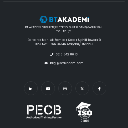
BT AKADEMİ BİLGİ İLETİŞİM TEKNOLOJİLERİ DANIŞMANLIK SAN.
TİC. LTD. ŞTİ.
Barbaros Mah. Ak Zambak Sokak Uphill Towers B
Blok No:3 D:66 34746 Ataşehir/İstanbul
0216 342 80 10
bilgi@btakademi.com