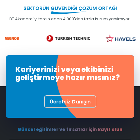
SEKTÖRÜN
GÜVENDİĞİ
ÇÖZÜM ORTAĞI
BT Akademi'yi tercih eden 4.000'den fazla kurum yanılmıyor.
Kariyerinizi veya ekibinizi
geliştirmeye hazır mısınız?
Ücretsiz Danışın
Güncel eğitimler ve fırsatlar için kayıt olun