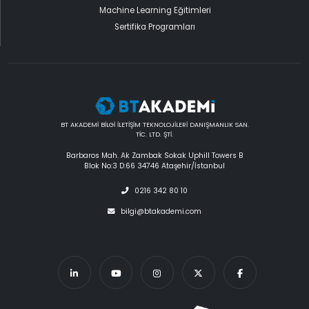
Machine Learning Eğitimleri
Sertifika Programları
BT AKADEMİ BİLGİ İLETİŞİM TEKNOLOJİLERİ DANIŞMANLIK SAN.
TİC. LTD. ŞTİ.
Barbaros Mah. Ak Zambak Sokak Uphill Towers B
Blok No:3 D:66 34746 Ataşehir/İstanbul
0216 342 80 10
bilgi@btakademi.com