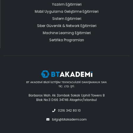
Yazılım Eğitimleri
Mobil Uygulama Geliştirme Eğitimleri
Sistem Eğitimleri
Siber Güvenlik & Network Eğitimleri
Machine Learning Eğitimleri
Sertifika Programları
BT AKADEMİ BİLGİ İLETİŞİM TEKNOLOJİLERİ DANIŞMANLIK SAN.
TİC. LTD. ŞTİ.
Barbaros Mah. Ak Zambak Sokak Uphill Towers B
Blok No:3 D:66 34746 Ataşehir/İstanbul
0216 342 80 10
bilgi@btakademi.com