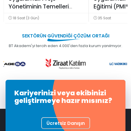
Yönetiminin Temelleri
Eğitimi (PMI®
Eğitimi (PMI® Uyumlu)
18 Saat (3 Gün)
35 Saat
Eğitimi
SEKTÖRÜN
GÜVENDİĞİ
ÇÖZÜM ORTAĞI
BT Akademi'yi tercih eden 4.000'den fazla kurum yanılmıyor.
Kariyerinizi veya ekibinizi
geliştirmeye hazır mısınız?
Ücretsiz Danışın