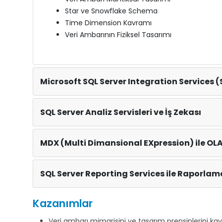
Star ve Snowflake Schema
Time Dimension Kavramı
Veri Ambarının Fiziksel Tasarımı
Microsoft SQL Server Integration Services (
SQL Server Analiz Servisleri ve İş Zekası
MDX (Multi Dimansional EXpression) ile OL
SQL Server Reporting Services ile Raporlam
Kazanımlar
Veri ambarı mimarisini ve tasarım prensiplerini kav