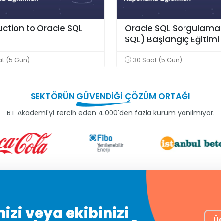
uction to Oracle SQL
Oracle SQL Sorgulama 
i
SQL) Başlangıç Eğitimi
t (5 Gün)
30 Saat (5 Gün)
SEKTÖRÜN
GÜVENDİĞİ
ÇÖZÜM ORTAĞI
BT Akademi'yi tercih eden 4.000'den fazla kurum yanılmıyor.
izi veya ekibinizi
Ü