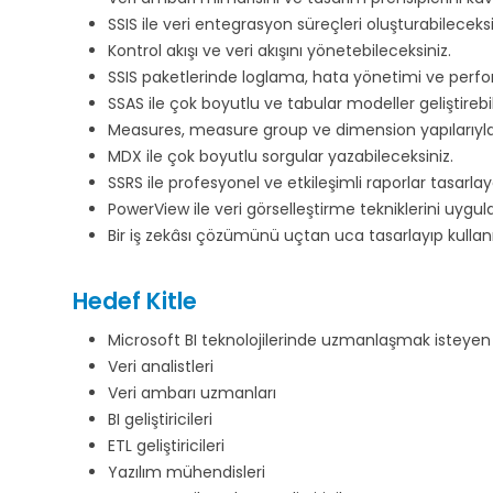
SSIS ile veri entegrasyon süreçleri oluşturabileceksi
Kontrol akışı ve veri akışını yönetebileceksiniz.
SSIS paketlerinde loglama, hata yönetimi ve perf
SSAS ile çok boyutlu ve tabular modeller geliştirebi
Measures, measure group ve dimension yapılarıyla 
MDX ile çok boyutlu sorgular yazabileceksiniz.
SSRS ile profesyonel ve etkileşimli raporlar tasarlay
PowerView ile veri görselleştirme tekniklerini uygul
Bir iş zekâsı çözümünü uçtan uca tasarlayıp kullan
Hedef Kitle
Microsoft BI teknolojilerinde uzmanlaşmak isteye
Veri analistleri
Veri ambarı uzmanları
BI geliştiricileri
ETL geliştiricileri
Yazılım mühendisleri