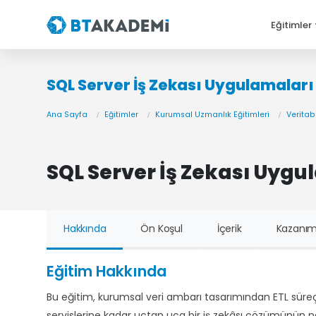
Eğitimler
SQL Server İş Zekası Uygulamaları
Ana Sayfa
Eğitimler
Kurumsal Uzmanlık Eğitimleri
Veritab
SQL Server İş Zekası Uygu
Hakkında
Ön Koşul
İçerik
Kazanım
Eğitim Hakkında
Bu eğitim, kurumsal veri ambarı tasarımından ETL süreç
servislerine kadar uçtan uca bir iş zekâsı çözümünün na