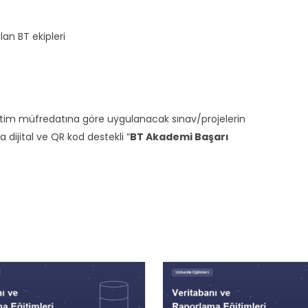
an BT ekipleri
ğitim müfredatına göre uygulanacak sınav/projelerin
ijital ve QR kod destekli “
BT Akademi Başarı