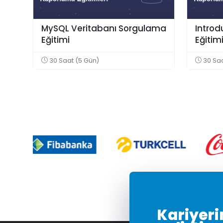
MySQL Veritabanı Sorgulama
Introd
Eğitimi
Eğitim
30 Saat (5 Gün)
30 Saa
Kariyerin