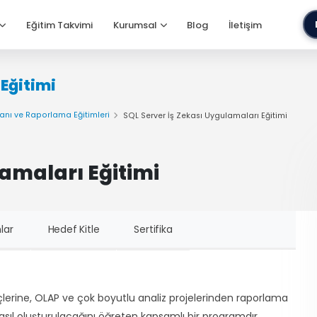
Eğitim Takvimi
Kurumsal
Blog
İletişim
 Eğitimi
anı ve Raporlama Eğitimleri
SQL Server İş Zekası Uygulamaları Eğitimi
lamaları Eğitimi
lar
Hedef Kitle
Sertifika
lerine, OLAP ve çok boyutlu analiz projelerinden raporlama
sıl oluşturulacağını öğreten kapsamlı bir programdır.