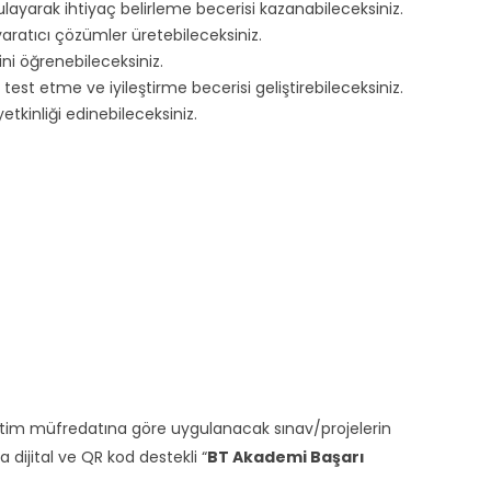
ulayarak ihtiyaç belirleme becerisi kazanabileceksiniz.
 yaratıcı çözümler üretebileceksiniz.
ini öğrenebileceksiniz.
est etme ve iyileştirme becerisi geliştirebileceksiniz.
etkinliği edinebileceksiniz.
ğitim müfredatına göre uygulanacak sınav/projelerin
ijital ve QR kod destekli “
BT Akademi Başarı