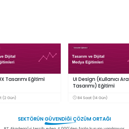
UX Tasarımı Eğitimi
UI Design (Kullanıcı Ar
Tasarımı) Eğitimi
t (2 Gün)
84 Saat (14 Gün)
SEKTÖRÜN
GÜVENDİĞİ
ÇÖZÜM ORTAĞI
BT Akademi'yi tercih eden 4.000'den fazla kurum yanılmıyor.