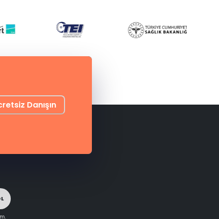
cretsiz Danışın
OL
im.