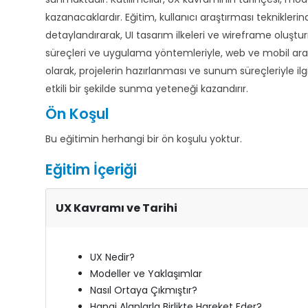
kazanacaklardır. Eğitim, kullanıcı araştırması teknikleri
detaylandırarak, UI tasarım ilkeleri ve wireframe oluşt
süreçleri ve uygulama yöntemleriyle, web ve mobil arayü
olarak, projelerin hazırlanması ve sunum süreçleriyle ilgi
etkili bir şekilde sunma yeteneği kazandırır.
Ön Koşul
Bu eğitimin herhangi bir ön koşulu yoktur.
Eğitim İçeriği
UX Kavramı ve Tarihi
UX Nedir?
Modeller ve Yaklaşımlar
Nasıl Ortaya Çıkmıştır?
Hangi Alanlarla Birlikte Hareket Eder?