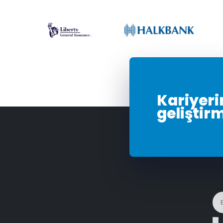
Kariyerin
geliştir