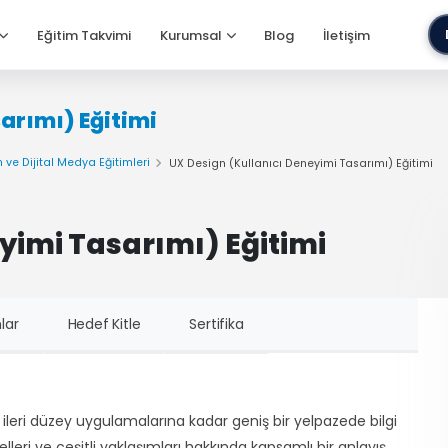
Eğitim Takvimi
Kurumsal
Blog
İletişim
arımı) Eğitimi
 ve Dijital Medya Eğitimleri
UX Design (Kullanıcı Deneyimi Tasarımı) Eğitimi
yimi Tasarımı) Eğitimi
lar
Hedef Kitle
Sertifika
 ileri düzey uygulamalarına kadar geniş bir yelpazede bilgi
leri ve çeşitli yaklaşımları hakkında kapsamlı bir anlayış