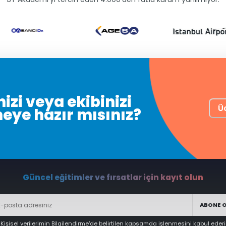
izi veya ekibinizi
Ü
meye hazır mısınız?
Güncel eğitimler ve fırsatlar için kayıt olun
ABONE 
Kişisel verilerimin
Bilgilendirme
'de belirtilen kapsamda işlenmesini kabul eder