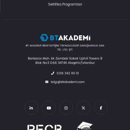
Sertifika Programları
BT AKADEMİ BİLGİ İLETİŞİM TEKNOLOJİLERİ DANIŞMANLIK SAN.
TİC. LTD. ŞTİ.
Barbaros Mah. Ak Zambak Sokak Uphill Towers B
Blok No:3 D:66 34746 Ataşehir/İstanbul
0216 342 80 10
bilgi@btakademi.com