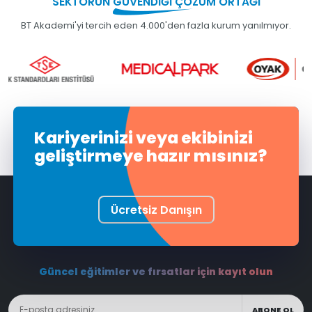
SEKTÖRÜN
GÜVENDİĞİ
ÇÖZÜM ORTAĞI
BT Akademi'yi tercih eden 4.000'den fazla kurum yanılmıyor.
Kariyerinizi veya ekibinizi
geliştirmeye hazır mısınız?
Ücretsiz Danışın
Güncel eğitimler ve fırsatlar için kayıt olun
ABONE OL