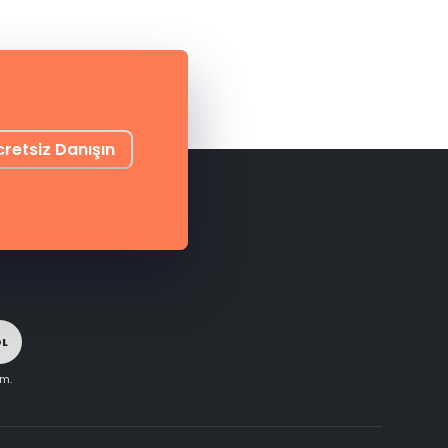
cretsiz Danışın
OL
im.