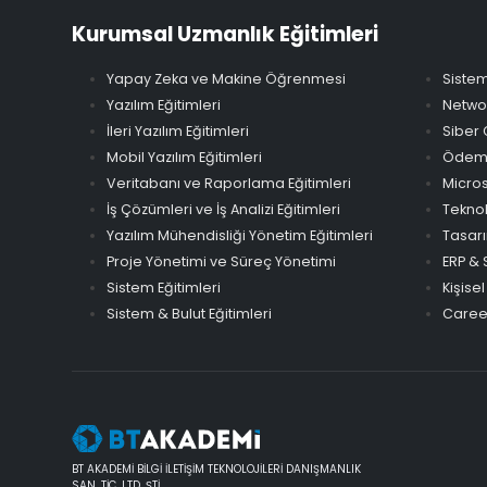
Kurumsal Uzmanlık Eğitimleri
Yapay Zeka ve Makine Öğrenmesi
Sistem
Yazılım Eğitimleri
Networ
İleri Yazılım Eğitimleri
Siber 
Mobil Yazılım Eğitimleri
Ödeme 
Veritabanı ve Raporlama Eğitimleri
Micros
İş Çözümleri ve İş Analizi Eğitimleri
Teknol
Yazılım Mühendisliği Yönetim Eğitimleri
Tasarı
Proje Yönetimi ve Süreç Yönetimi
ERP & 
Sistem Eğitimleri
Kişisel
Sistem & Bulut Eğitimleri
Career
BT AKADEMİ BİLGİ İLETİŞİM TEKNOLOJİLERİ DANIŞMANLIK
SAN. TİC. LTD. ŞTİ.