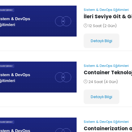
Sistem & DevOps Eğitimleri
İleri Seviye Git & G
12 Saat (2 Gün)
Detaylı Bilgi
Sistem & DevOps Eğitimleri
Container Teknoloji
24 Saat (4 Gün)
Detaylı Bilgi
Sistem & DevOps Eğitimleri
Containerization 