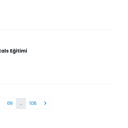
ls Eğitimi
69
…
108