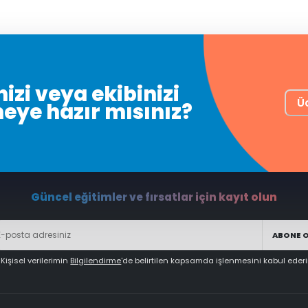
izi veya ekibinizi
Ü
meye hazır mısınız?
Güncel eğitimler ve fırsatlar için kayıt olun
ABONE 
Kişisel verilerimin
Bilgilendirme
'de belirtilen kapsamda işlenmesini kabul eder