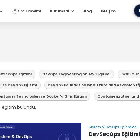
Eğitim Takvimi
Kurumsal
Blog
İletişim
vSecOps Eğitimi
DevOps Engineering on AWS Eğitimi
DOP-C02 A
ure DevOps Eğitimi
DevOps Foundation with Azure and Atlassian Eğ
ntainer Teknolojileri ve Docker’a Giriş Eğitimi
Containerization and 
7
eğitim bulundu.
Sistem & DevOps Eğitimleri
DevSecOps Eğitim