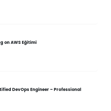
g on AWS Eğitimi
fied DevOps Engineer – Professional