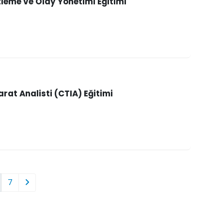
zleme ve Olay Yönetimi Eğitimi
arat Analisti (CTIA) Eğitimi
7