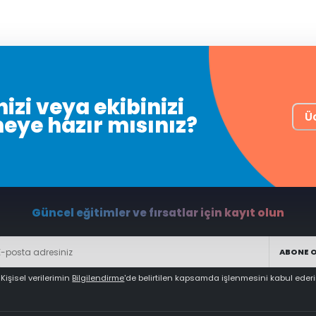
izi veya ekibinizi
Ü
meye hazır mısınız?
Güncel eğitimler ve fırsatlar için kayıt olun
ABONE 
Kişisel verilerimin
Bilgilendirme
'de belirtilen kapsamda işlenmesini kabul eder