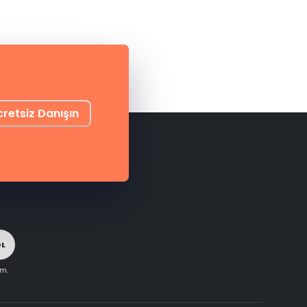
cretsiz Danışın
OL
im.