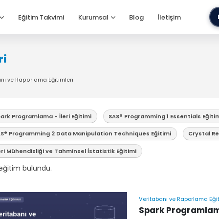
Eğitim Takvimi
Kurumsal
Blog
İletişim
ri
nı ve Raporlama Eğitimleri
ark Programlama - İleri Eğitimi
SAS® Programming 1 Essentials Eğiti
S® Programming 2 Data Manipulation Techniques Eğitimi
Crystal Re
ri Mühendisliği ve Tahminsel İstatistik Eğitimi
eğitim bulundu.
Veritabanı ve Raporlama Eğit
Spark Programlama 