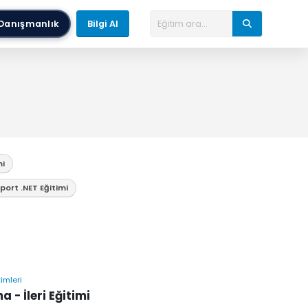
Danışmanlık
Bilgi Al
mi
port .NET Eğitimi
imleri
- İleri Eğitimi