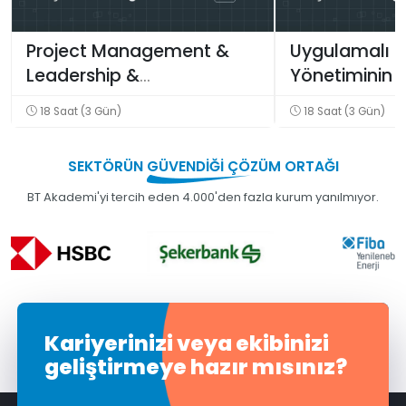
Project Management &
Uygulamalı P
Leadership &
Yönetiminin T
Communication Eğitimi
Eğitimi (PMI
18 Saat (3 Gün)
18 Saat (3 Gün)
Eğitimi
SEKTÖRÜN
GÜVENDİĞİ
ÇÖZÜM ORTAĞI
BT Akademi'yi tercih eden 4.000'den fazla kurum yanılmıyor.
Kariyerinizi veya ekibinizi
geliştirmeye hazır mısınız?