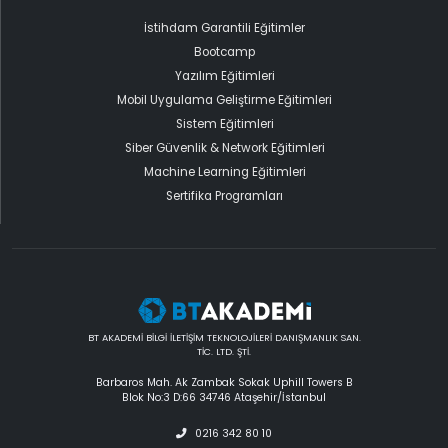
İstihdam Garantili Eğitimler
Bootcamp
Yazılım Eğitimleri
Mobil Uygulama Geliştirme Eğitimleri
Sistem Eğitimleri
Siber Güvenlik & Network Eğitimleri
Machine Learning Eğitimleri
Sertifika Programları
BT AKADEMİ BİLGİ İLETİŞİM TEKNOLOJİLERİ DANIŞMANLIK SAN.
TİC. LTD. ŞTİ.
Barbaros Mah. Ak Zambak Sokak Uphill Towers B
Blok No:3 D:66 34746 Ataşehir/İstanbul
0216 342 80 10