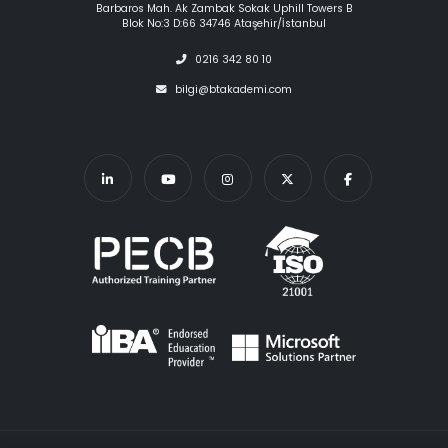
Barbaros Mah. Ak Zambak Sokak Uphill Towers B
Blok No:3 D:66 34746 Ataşehir/İstanbul
0216 342 80 10
bilgi@btakademi.com