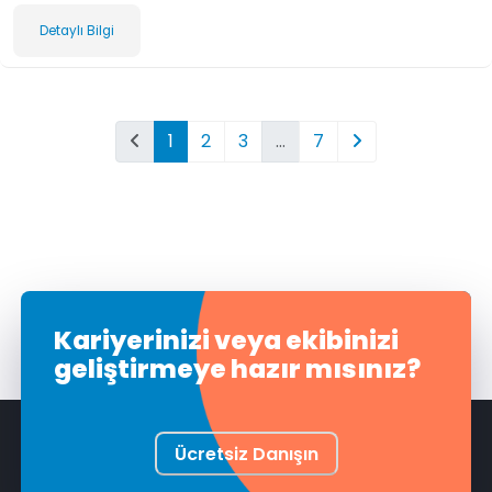
Detaylı Bilgi
1
2
3
…
7
Kariyerinizi veya ekibinizi
geliştirmeye hazır mısınız?
Ücretsiz Danışın