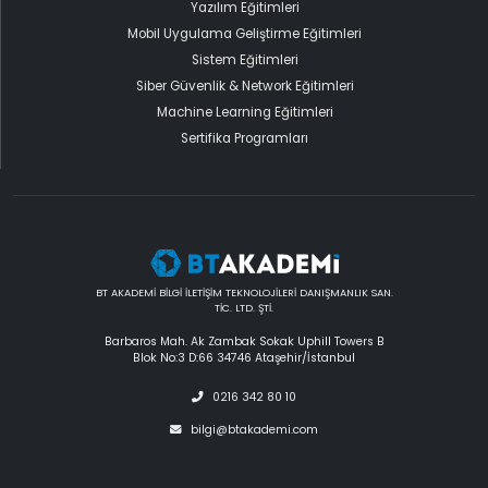
Yazılım Eğitimleri
Mobil Uygulama Geliştirme Eğitimleri
Sistem Eğitimleri
Siber Güvenlik & Network Eğitimleri
Machine Learning Eğitimleri
Sertifika Programları
BT AKADEMİ BİLGİ İLETİŞİM TEKNOLOJİLERİ DANIŞMANLIK SAN.
TİC. LTD. ŞTİ.
Barbaros Mah. Ak Zambak Sokak Uphill Towers B
Blok No:3 D:66 34746 Ataşehir/İstanbul
0216 342 80 10
bilgi@btakademi.com