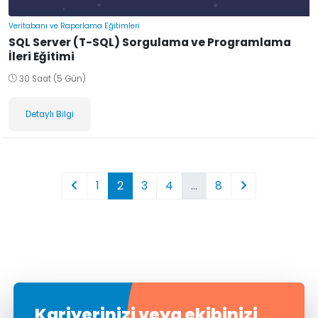
Veritabanı ve Raporlama Eğitimleri
SQL Server (T-SQL) Sorgulama ve Programlama
İleri Eğitimi
30 Saat (5 Gün)
Detaylı Bilgi
1
2
3
4
…
8
Kariyerinizi veya ekibinizi