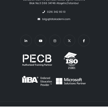
Blok No:3 D:66 34746 Ataşehir/İstanbul
0216 342 80 10
bilgi@btakademi.com