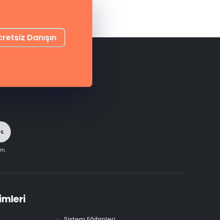
cretsiz Danışın
OL
im.
imleri
Sistem Eğitimleri