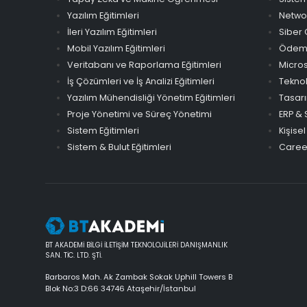
Yazılım Eğitimleri
Networ
İleri Yazılım Eğitimleri
Siber 
Mobil Yazılım Eğitimleri
Ödeme 
Veritabanı ve Raporlama Eğitimleri
Micros
İş Çözümleri ve İş Analizi Eğitimleri
Teknol
Yazılım Mühendisliği Yönetim Eğitimleri
Tasarı
Proje Yönetimi ve Süreç Yönetimi
ERP & 
Sistem Eğitimleri
Kişisel
Sistem & Bulut Eğitimleri
Career
BT AKADEMİ BİLGİ İLETİŞİM TEKNOLOJİLERİ DANIŞMANLIK
SAN. TİC. LTD. ŞTİ.
Barbaros Mah. Ak Zambak Sokak Uphill Towers B
Blok No:3 D:66 34746 Ataşehir/İstanbul