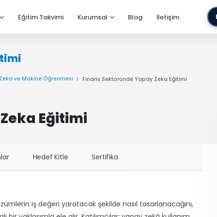
Eğitim Takvimi
Kurumsal
Blog
İletişim
timi
Zeka ve Makine Öğrenmesi
Finans Sektöründe Yapay Zeka Eğitimi
Zeka Eğitimi
lar
Hedef Kitle
Sertifika
zümlerin iş değeri yaratacak şekilde nasıl tasarlanacağını,
ı bir yaklaşımla ele alır. Katılımcılar; yapay zekâ kullanım