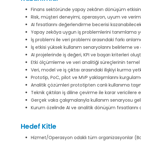
Finans sektöründe yapay zekânın dönüşüm etkisini 
Risk, müşteri deneyimi, operasyon, uyum ve verimli
AI fırsatlarını değerlendirme becerisi kazanabilecek
Yapay zekâya uygun iş problemlerini tanımlama yetk
İş problemi ile veri problemi arasındaki farkı anlama
İş etkisi yüksek kullanım senaryolarını belirleme ve
AI projelerinde iş değeri, KPI ve başarı kriterleri 
Etki ölçümleme ve veri analitiği süreçlerinin temel
Veri, model ve iş çıktısı arasındaki ilişkiyi kurma yet
Prototip, PoC, pilot ve MVP yaklaşımlarını kurgulam
Analitik çözümleri prototipten canlı kullanıma taşı
Teknik çıktıları iş diline çevirme ile karar vericilere
Gerçek vaka çalışmalarıyla kullanım senaryosu gel
Kurum özelinde AI ve analitik dönüşüm fırsatlarını d
Hedef Kitle
Hizmet/Operasyon odaklı tüm organizasyonlar (Bank