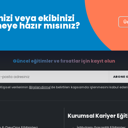
izi veya ekibinizi
Ü
meye hazır mısınız?
Güncel eğitimler ve fırsatlar için kayıt olun
ABONE 
Kişisel verilerimin
Bilgilendirme
'de belirtilen kapsamda işlenmesini kabul eder
Kurumsal Kariyer Eğit
 & DevOps Eğitimleri
İstihdam Garantili Eğitimler