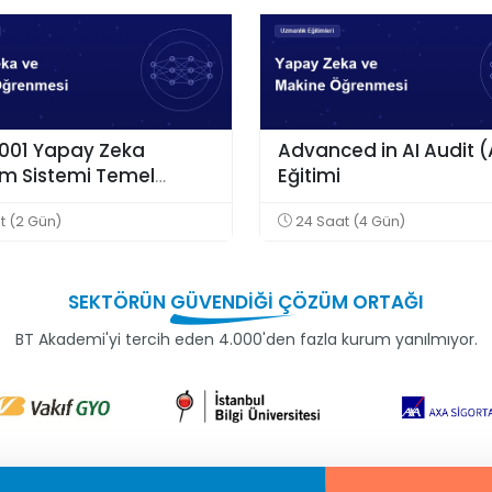
2001 Yapay Zeka
Advanced in AI Audit 
im Sistemi Temel
Eğitimi
i
t (2 Gün)
24 Saat (4 Gün)
SEKTÖRÜN
GÜVENDİĞİ
ÇÖZÜM ORTAĞI
BT Akademi'yi tercih eden 4.000'den fazla kurum yanılmıyor.