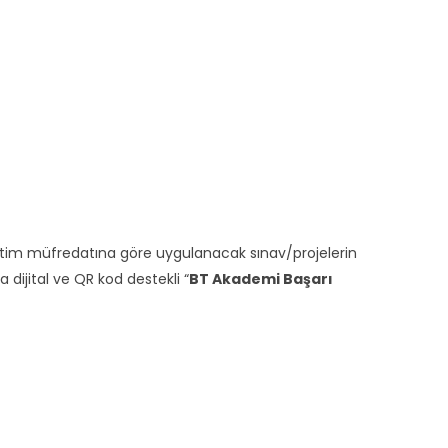
ğitim müfredatına göre uygulanacak sınav/projelerin
ijital ve QR kod destekli “
BT Akademi Başarı