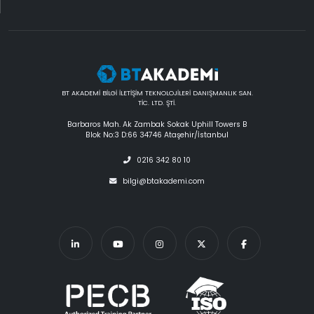
BT AKADEMİ BİLGİ İLETİŞİM TEKNOLOJİLERİ DANIŞMANLIK SAN.
TİC. LTD. ŞTİ.
Barbaros Mah. Ak Zambak Sokak Uphill Towers B
Blok No:3 D:66 34746 Ataşehir/İstanbul
0216 342 80 10
bilgi@btakademi.com