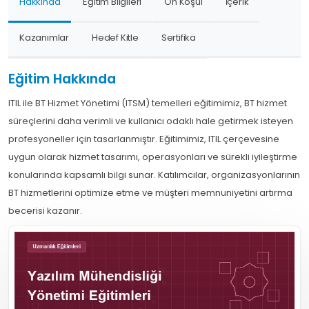
Hakkında
Eğitim Bilgileri
Ön Koşul
İçerik
Kazanımlar
Hedef Kitle
Sertifika
Eğitim Hakkında
ITIL ile BT Hizmet Yönetimi (ITSM) temelleri eğitimimiz, BT hizmet
süreçlerini daha verimli ve kullanıcı odaklı hale getirmek isteyen
profesyoneller için tasarlanmıştır. Eğitimimiz, ITIL çerçevesine
uygun olarak hizmet tasarımı, operasyonları ve sürekli iyileştirme
konularında kapsamlı bilgi sunar. Katılımcılar, organizasyonlarının
BT hizmetlerini optimize etme ve müşteri memnuniyetini artırma
becerisi kazanır.