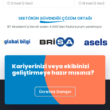
Eğitimi
12 Saat (2 Gün)
18 Saat (3 Gün)
SEKTÖRÜN
GÜVENDİĞİ
ÇÖZÜM ORTAĞI
BT Akademi'yi tercih eden 4.000'den fazla kurum yanılmıyor.
Kariyerinizi veya ekibinizi
geliştirmeye hazır mısınız?
Ücretsiz Danışın