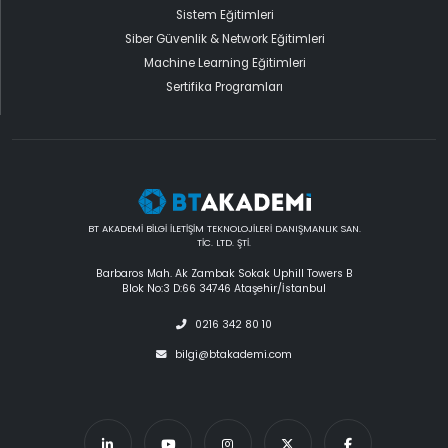
Sistem Eğitimleri
Siber Güvenlik & Network Eğitimleri
Machine Learning Eğitimleri
Sertifika Programları
BT AKADEMİ BİLGİ İLETİŞİM TEKNOLOJİLERİ DANIŞMANLIK SAN.
TİC. LTD. ŞTİ.
Barbaros Mah. Ak Zambak Sokak Uphill Towers B
Blok No:3 D:66 34746 Ataşehir/İstanbul
0216 342 80 10
bilgi@btakademi.com