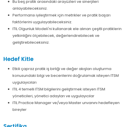
Bu beş pratik arasındaki arayüzleri ve sinerjileri
anlayabileceksiniz.
Performansı iyileştirmek için metrikler ve pratik başarı
faktörlerini uygulayabileceksiniz.
ITIL Olgunluk Modeli'ni kullanarak ele alınan çeşitli pratiklerin
yetkinliğini ölçebilecek, değerlendirebilecek ve
geliştirebileceksiniz.
Hedef Kitle
Etkili çapraz pratik iş birliği ve değer akışları oluşturma
konusundaki bilgi ve becerilerini doğrulamak isteyen ITSM
uygulayıcıları
ITIL 4 temelli ITSM bilgilerini geliştirmek isteyen ITSM
yöneticileri, yönetici adayları ve uygulayıcılar
ITIL Practice Manager ve/veya Master unvanını hedefleyen
bireyler
Sertifika