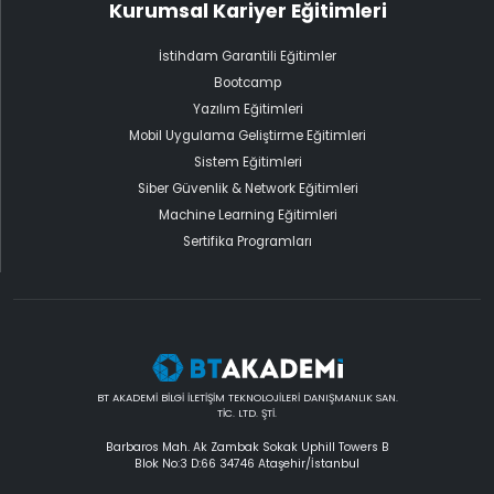
Kurumsal Kariyer Eğitimleri
İstihdam Garantili Eğitimler
Bootcamp
Yazılım Eğitimleri
Mobil Uygulama Geliştirme Eğitimleri
Sistem Eğitimleri
Siber Güvenlik & Network Eğitimleri
Machine Learning Eğitimleri
Sertifika Programları
BT AKADEMİ BİLGİ İLETİŞİM TEKNOLOJİLERİ DANIŞMANLIK SAN.
TİC. LTD. ŞTİ.
Barbaros Mah. Ak Zambak Sokak Uphill Towers B
Blok No:3 D:66 34746 Ataşehir/İstanbul