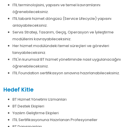
ITIL terminolojisini, yapısını ve temel kavramlarını
öğrenebileceksiniz.
ITIL tabanlı hizmet döngüsü (Service Lifecycle) yapısını
anlayabileceksiniz.
Servis Strateji, Tasarım, Geçiş, Operasyon ve İyileştirme
modüllerini kavrayabileceksiniz.
Her hizmet modülündeki temel süreçleri ve görevleri
tanıyabileceksiniz.
ITIL'in kurumsal BT hizmet yönetiminde nasıl uygulanacağını
öğrenebileceksiniz.
ITIL Foundation sertifikasyon sınavına hazırlanabileceksiniz.
Hedef Kitle
BT Hizmet Yönetimi Uzmanları
BT Destek Ekipleri
Yazılım Geliştirme Ekipleri
ITIL Sertifikasyonuna Hazırlanan Profesyoneller
BT Danışmanları