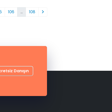
5
106
…
108
cretsiz Danışın