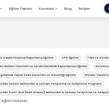
Eğitim Takvimi
Kurumsal
Blog
İletişim
RS Odaklı Finansal Raporlama Eğitimi
CFO Eğitimi
TSRS ve Sürdürü
lim Riskleri Yönetimi ve Sürdürülebilirlik Raporlaması Eğitimi
Kurumsal 
gulamalı Yapay Zeka Denetimi ve Güvenliği Eğitimi
Sıfırdan Yazılım
fırdan Sistem Mühendisi & Uzmanı Yetiştirme ve Geliştirme Programı
fırdan Front-End (Web Arayüz) Mühendisi & Uzmanı Yetiştirme ve Gelişti
7
eğitim bulundu.