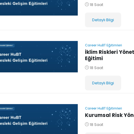
18 Saat
Detaylı Bilgi
Career HuBT Eğitimleri
İklim Riskleri Yöne
Eğitimi
18 Saat
Detaylı Bilgi
Career HuBT Eğitimleri
Kurumsal Risk Yöne
18 Saat