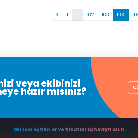
1
…
102
103
104
10
izi veya ekibinizi
Ü
meye hazır mısınız?
Güncel eğitimler ve fırsatlar için kayıt olun