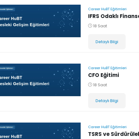
Career HuBT Eğitimleri
IFRS Odaklı Finans
18 Saat
Detaylı Bilgi
Career HuBT Eğitimleri
CFO Eğitimi
18 Saat
Detaylı Bilgi
Career HuBT Eğitimleri
TSRS ve Sürdürüleb