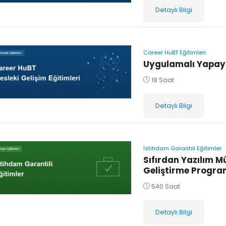
Detaylı Bilgi
Career HuBT Eğitimleri
Uygulamalı Yapay 
18 Saat
Detaylı Bilgi
İstihdam Garantili Eğitimler
Sıfırdan Yazılım M
Geliştirme Progra
540 Saat
Detaylı Bilgi