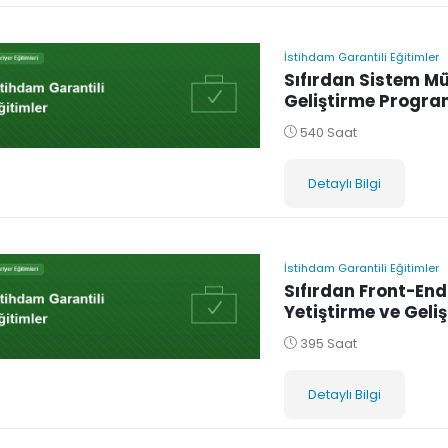
İstihdam Garantili Eğitimler
Sıfırdan Sistem M
Geliştirme Progra
540 Saat
Detaylı Bilgi
İstihdam Garantili Eğitimler
Sıfırdan Front-En
Yetiştirme ve Geli
395 Saat
Detaylı Bilgi