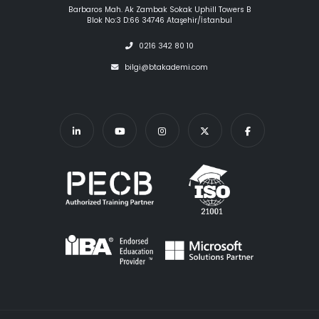
Barbaros Mah. Ak Zambak Sokak Uphill Towers B
Blok No:3 D:66 34746 Ataşehir/İstanbul
0216 342 80 10
bilgi@btakademi.com