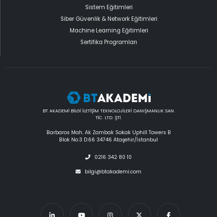
Sistem Eğitimleri
Siber Güvenlik & Network Eğitimleri
Machine Learning Eğitimleri
Sertifika Programları
BT AKADEMİ BİLGİ İLETİŞİM TEKNOLOJİLERİ DANIŞMANLIK SAN.
TİC. LTD. ŞTİ.
Barbaros Mah. Ak Zambak Sokak Uphill Towers B
Blok No:3 D:66 34746 Ataşehir/İstanbul
0216 342 80 10
bilgi@btakademi.com