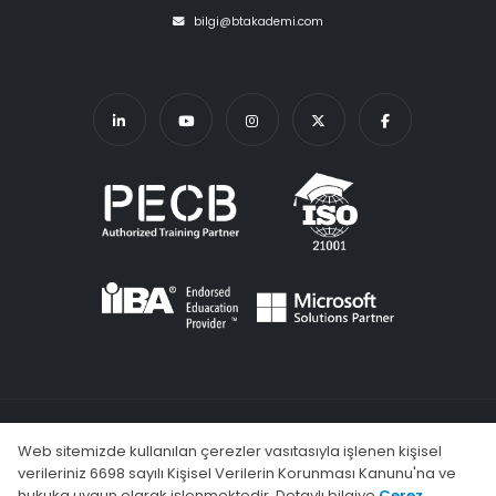
bilgi@btakademi.com
KVKK
Şartlar ve Koşullar
Gizlilik Politikası
Çerez Kullanımı
Web sitemizde kullanılan çerezler vasıtasıyla işlenen kişisel
SSS (Sık Sorulan Sorular)
verileriniz 6698 sayılı Kişisel Verilerin Korunması Kanunu'na ve
hukuka uygun olarak işlenmektedir. Detaylı bilgiye
Çerez