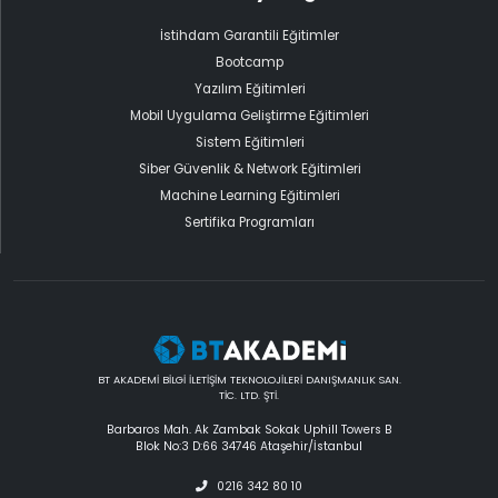
İstihdam Garantili Eğitimler
Bootcamp
Yazılım Eğitimleri
Mobil Uygulama Geliştirme Eğitimleri
Sistem Eğitimleri
Siber Güvenlik & Network Eğitimleri
Machine Learning Eğitimleri
Sertifika Programları
BT AKADEMİ BİLGİ İLETİŞİM TEKNOLOJİLERİ DANIŞMANLIK SAN.
TİC. LTD. ŞTİ.
Barbaros Mah. Ak Zambak Sokak Uphill Towers B
Blok No:3 D:66 34746 Ataşehir/İstanbul
0216 342 80 10